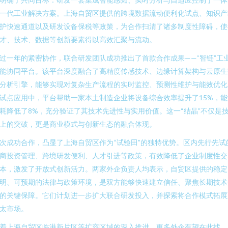
一代工业解决方案。上海自贸区提供的跨境数据流动便利化试点、知识产
护快速通道以及研发设备保税等政策，为合作扫清了诸多制度性障碍，使
才、技术、数据等创新要素得以高效汇聚与流动。
过一年的紧密协作，联合研发团队成功推出了首款合作成果——“智链”工
能协同平台。该平台深度融合了高精度传感技术、边缘计算架构与云原生
分析引擎，能够实现对复杂生产流程的实时监控、预测性维护与能效优化
试点应用中，平台帮助一家本土制造企业将设备综合效率提升了15%，能
耗降低了8%，充分验证了其技术先进性与实用价值。这一“结晶”不仅是
上的突破，更是商业模式与创新生态的融合体现。
次成功合作，凸显了上海自贸区作为“试验田”的独特优势。区内先行先试
商投资管理、跨境研发便利、人才引进等政策，有效降低了企业制度性交
本，激发了开放式创新活力。两家外企负责人均表示，自贸区提供的稳定
明、可预期的法律与政策环境，是双方能够快速建立信任、聚焦长期技术
的关键保障。它们计划进一步扩大联合研发投入，并探索将合作模式拓展
太市场。
着上海自贸区临港新片区等扩容区域的深入推进，更多外企有望在此找