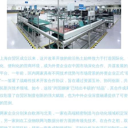
上海自贸区成立以来，这片改革开放的前沿热土始终致力于打造国际化、
化、便利化的营商环境，成为外资企业在中国市场深化合作、共谋发展的
平台。一年前，区内两家具有不同技术优势与市场背景的外资企业正式“
”——签署了战略性技术开发合作协议，旨在通过资源互补、协同创新，共
拓新兴技术领域。如今，这段“跨国姻缘”已结出丰硕的“结晶”，其合作成
仅彰显了自贸区制度创新的强大赋能，也为中外企业深度融通提供了可资
的范例。
两家企业分别来自欧洲与北美，一家在高端精密制造与自动化领域积淀深
，另一家则在工业物联网与数据分析方面拥有领先技术。在合作之初，双
明确了共同目标：研发一套集成智能感知、实时分析与自适应控制于一体