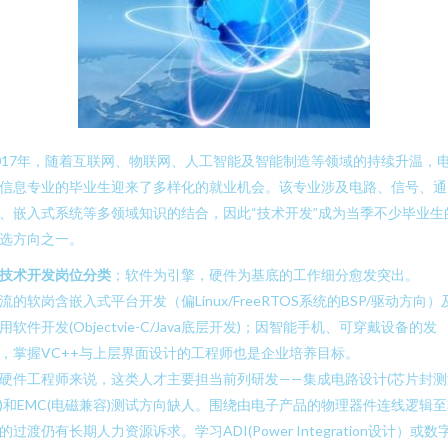
017年，随着互联网、物联网、人工智能及智能制造等领域的持续升温，
信息专业的毕业生迎来了多样化的就业机会。该专业涉及电路、信号、通
、嵌入式系统等多领域知识的结合，因此“技术开发”成为当季不少毕业生
选方向之一。
技术开发岗位分类
；软件为引擎，硬件为基底的工作细分愈发突出。
流的软岗含嵌入式平台开发（偏Linux/FreeRTOS系统的BSP/驱动方向）
用软件开发(Objectvie-C/Java底层开发)；因智能手机、可穿戴设备的发
，掌握VC++与上层界面设计的工程师也是企业培养目标。
硬件工程师来说，这类人才主要担当前列研发——集成电路设计(芯片封测
)和EMC(电磁兼容)测试方向缺人。围绕由电子产品的物理器件连线逻辑
的过渡仍有长期人力资源诉求。学习ADI(Power Integration设计）或数