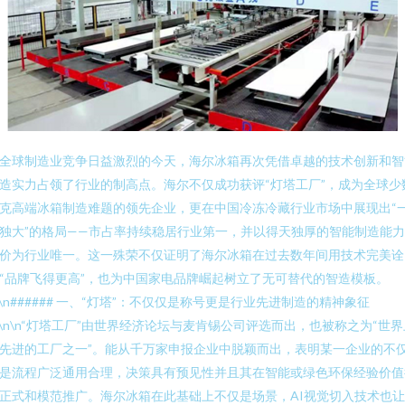
全球制造业竞争日益激烈的今天，海尔冰箱再次凭借卓越的技术创新和智
造实力占领了行业的制高点。海尔不仅成功获评“灯塔工厂”，成为全球少
克高端冰箱制造难题的领先企业，更在中国冷冻冷藏行业市场中展现出“
独大”的格局——市占率持续稳居行业第一，并以得天独厚的智能制造能
价为行业唯一。这一殊荣不仅证明了海尔冰箱在过去数年间用技术完美诠
“品牌飞得更高”，也为中国家电品牌崛起树立了无可替代的智造模板。
n\n###### 一、“灯塔”：不仅仅是称号更是行业先进制造的精神象征
n\n\n“灯塔工厂”由世界经济论坛与麦肯锡公司评选而出，也被称之为“世界
先进的工厂之一”。能从千万家申报企业中脱颖而出，表明某一企业的不
是流程广泛通用合理，决策具有预见性并且其在智能或绿色环保经验价值
正式和模范推广。海尔冰箱在此基础上不仅是场景，AI视觉切入技术也